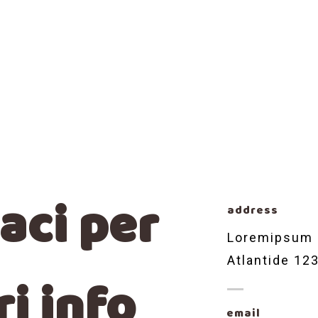
aci per
address
Loremipsum d
Atlantide 12
i info
email